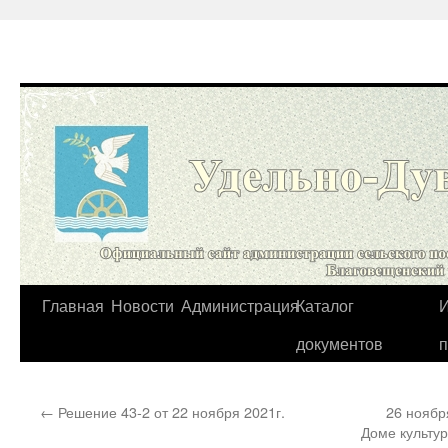
Перейти
Главная
Новости
Администрация
Каталог
И
к
документов
содержимому
←
Решение 43-2 от 22 ноября 2021г.
26 ноябр
Доме культур