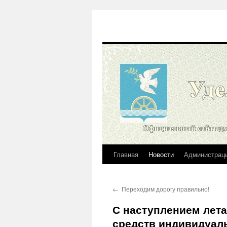
Главная
Новости
Администрац
Перейти
к
←
Переходим дорогу правильно!
содержимому
С наступлением лета
средств индивидуал