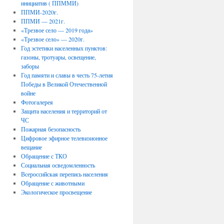
инициатив ( ППММИ)
ППМИ-2020г.
ППМИ — 2021г.
«Трезвое село — 2019 года»
«Трезвое село» — 2020г.
Год эстетики населенных пунктов:
газоны, тротуары, освещение,
заборы
Год памяти и славы в честь 75-летия
Победы в Великой Отечественной
войне
Фотогалерея
Защита населения и территорий от
ЧС
Пожарная безопасность
Цифровое эфирное телевизионное
вещание
Обращение с ТКО
Социальная осведомленность
Всероссийская перепись населения
Обращение с животными
Экологическое просвещение