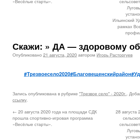
«Весёлые старты».
сельсовет
Лугов
устано
Ильинский Уд
рамках Вс
профил
Скажи: » ДА — здоровому об
Опубликовано
21 августа, 2020
автором
Игорь Расторгуев
#Трезвоесело2020
#Благовещенскийрайон
#У
Запись опубликована в рубрике
"Трезвое село" - 2020г.
. Доба
ссылку
.
←
20 августа 2020 года на площади СДК
28 августа
прошла спортивно-игровая программа
сельско
«Весёлые старты».
сельсовет
Лугов
устано