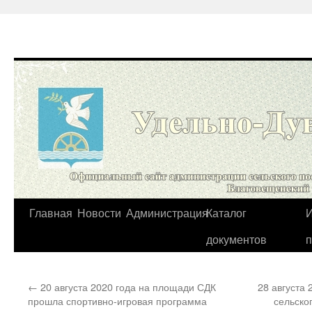
Перейти
Главная
Новости
Администрация
Каталог
И
к
документов
содержимому
←
20 августа 2020 года на площади СДК
28 августа
прошла спортивно-игровая программа
сельско