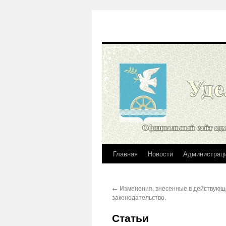
Главная
Новости
Администрац
Перейти
к
←
Изменения, внесенные в действующ
содержимому
законодательство.
Статьи