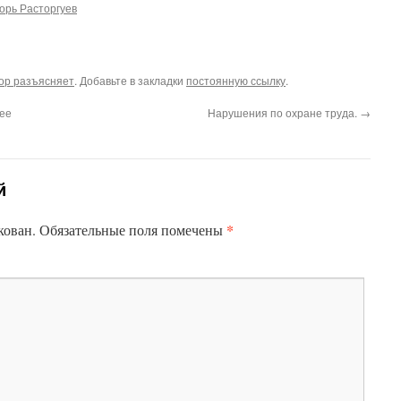
орь Расторгуев
ор разъясняет
. Добавьте в закладки
постоянную ссылку
.
ее
Нарушения по охране труда.
→
й
*
кован.
Обязательные поля помечены