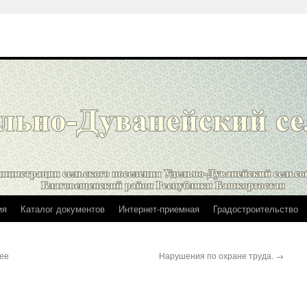
ия
Каталог документов
Интернет-приемная
Градостроительство
ее
Нарушения по охране труда.
→