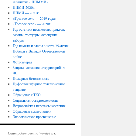
инициатив ( ППММИ)
ППМИ-2020г.
ППМИ — 2021г.
«Трезвое село — 2019 года»
«Трезвое село» — 2020г.
Год эстетики населенных пунктов:
газоны, тротуары, освещение,
заборы
Год памяти и славы в честь 75-летия
Победы в Великой Отечественной
войне
Фотогалерея
Защита населения и территорий от
ЧС
Пожарная безопасность
Цифровое эфирное телевизионное
вещание
Обращение с ТКО
Социальная осведомленность
Всероссийская перепись населения
Обращение с животными
Экологическое просвещение
Сайт работает на WordPress.