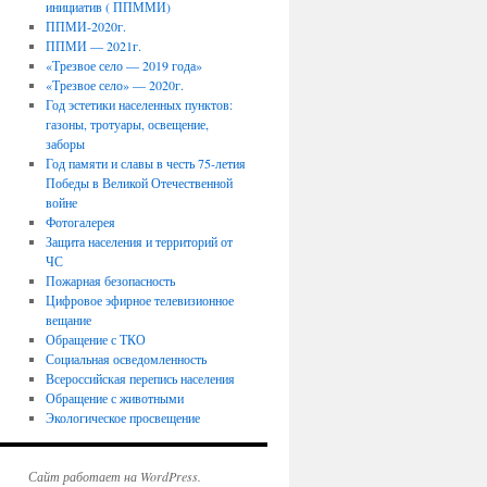
инициатив ( ППММИ)
ППМИ-2020г.
ППМИ — 2021г.
«Трезвое село — 2019 года»
«Трезвое село» — 2020г.
Год эстетики населенных пунктов:
газоны, тротуары, освещение,
заборы
Год памяти и славы в честь 75-летия
Победы в Великой Отечественной
войне
Фотогалерея
Защита населения и территорий от
ЧС
Пожарная безопасность
Цифровое эфирное телевизионное
вещание
Обращение с ТКО
Социальная осведомленность
Всероссийская перепись населения
Обращение с животными
Экологическое просвещение
Сайт работает на WordPress.