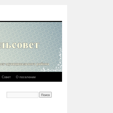
Совет
О поселении