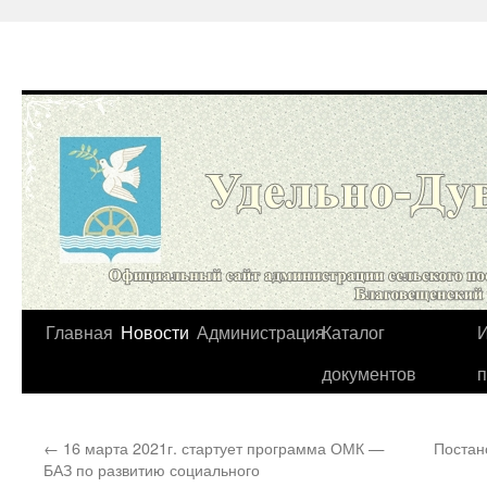
Перейти
Главная
Новости
Администрация
Каталог
И
к
документов
содержимому
←
16 марта 2021г. стартует программа ОМК —
Постан
БАЗ по развитию социального