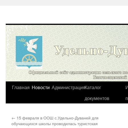
Перейти
Главная
Новости
Администрация
Каталог
И
к
документов
содержимому
←
15 февраля в ООШ с.Удельно-Дуваней для
обучающихся школы проводилась туристская