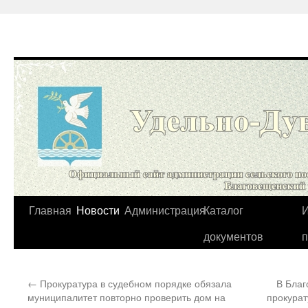
Перейти
Главная
Новости
Администрация
Каталог
И
к
документов
содержимому
←
Прокуратура в судебном порядке обязала
В Благ
муниципалитет повторно проверить дом на
прокурат