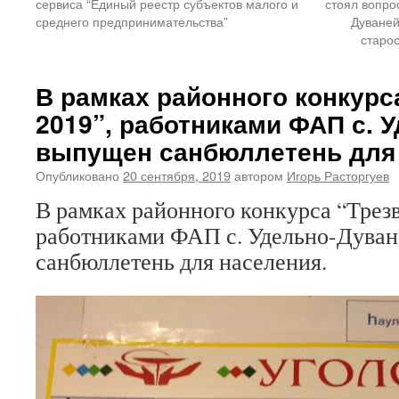
сервиса “Единый реестр субъектов малого и
стоял вопро
среднего предпринимательства”
Дуваней
старо
В рамках районного конкурс
2019”, работниками ФАП с. 
выпущен санбюллетень для 
Опубликовано
20 сентября, 2019
автором
Игорь Расторгуев
В рамках районного конкурса “Трезв
работниками ФАП с. Удельно-Дува
санбюллетень для населения.