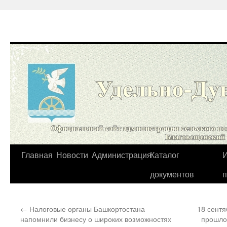
Перейти
Главная
Новости
Администрация
Каталог
И
к
документов
содержимому
←
Налоговые органы Башкортостана
18 сентя
напомнили бизнесу о широких возможностях
прошло 