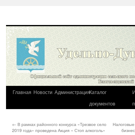
Перейти
Главная
Новости
Администрация
Каталог
И
к
документов
содержимому
←
В рамках районного конкурса «Трезвое село
Налоговые
2019 года» проведена Акция « Стоп алкоголь»
бизнес