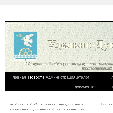
Перейти
Главная
Новости
Администрация
Каталог
И
к
документов
содержимому
←
23 июля 2021г. в рамках года здоровья и
Постан
спортивного долголетия 23 июля в сельском