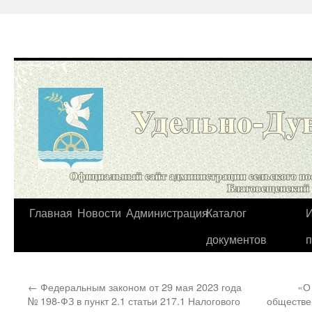
Перейти
Главная
Новости
Администрация
Каталог
И
к
документов
содержимому
←
Федеральным законом от 29 мая 2023 года
«О
№ 198-ФЗ в пункт 2.1 статьи 217.1 Налогового
обществе