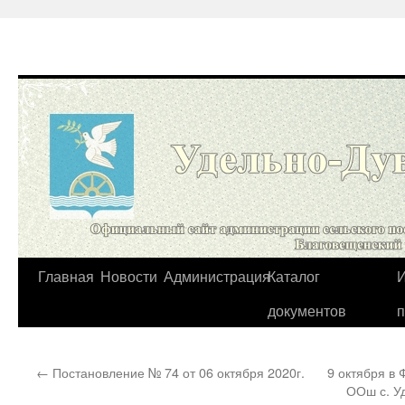
Перейти
Главная
Новости
Администрация
Каталог
И
к
документов
содержимому
←
Постановление № 74 от 06 октября 2020г.
9 октября в
ООш с. У