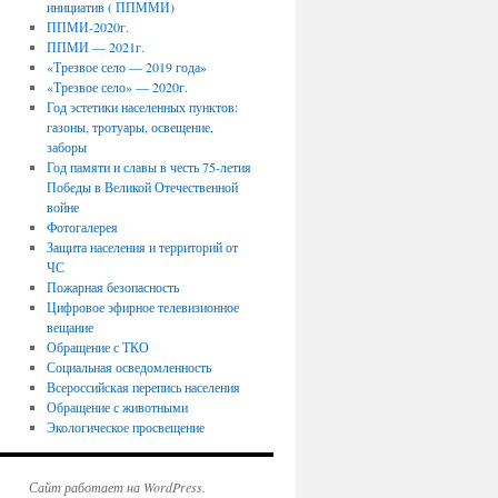
инициатив ( ППММИ)
ППМИ-2020г.
ППМИ — 2021г.
«Трезвое село — 2019 года»
«Трезвое село» — 2020г.
Год эстетики населенных пунктов:
газоны, тротуары, освещение,
заборы
Год памяти и славы в честь 75-летия
Победы в Великой Отечественной
войне
Фотогалерея
Защита населения и территорий от
ЧС
Пожарная безопасность
Цифровое эфирное телевизионное
вещание
Обращение с ТКО
Социальная осведомленность
Всероссийская перепись населения
Обращение с животными
Экологическое просвещение
Сайт работает на WordPress.