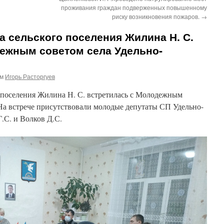
проживания граждан подверженных повышенному
риску возникновения пожаров.
→
ва сельского поселения Жилина Н. С.
дежным советом села Удельно-
ом
Игорь Расторгуев
го поселения Жилина Н. С. встретилась с Молодежным
 На встрече присутствовали молодые депутаты СП Удельно-
.С. и Волков Д.С.