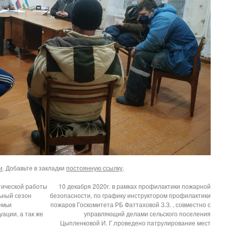
и
. Добавьте в закладки
постоянную ссылку
.
тической работы
10 декабря 2020г. в рамках профилактики пожарной
ьный сезон
безопасности, по графику инструктором профилактики
емьи
пожаров Госкомитета РБ Фаттаховой З.З. , совместно с
ации, а так же
управляющий делами сельского поселения
Цыпленковой И. Г.проведено патрулирование мест