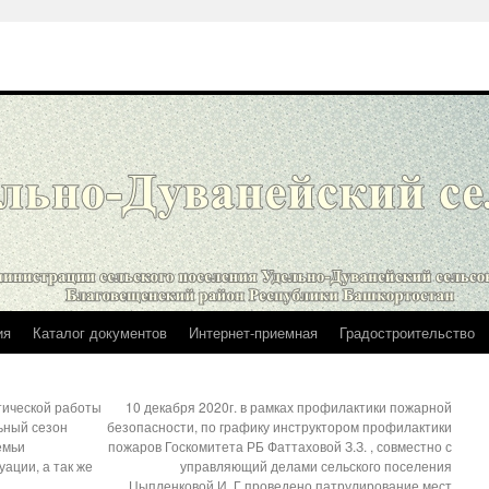
ия
Каталог документов
Интернет-приемная
Градостроительство
тической работы
10 декабря 2020г. в рамках профилактики пожарной
ьный сезон
безопасности, по графику инструктором профилактики
емьи
пожаров Госкомитета РБ Фаттаховой З.З. , совместно с
ации, а так же
управляющий делами сельского поселения
Цыпленковой И. Г.проведено патрулирование мест