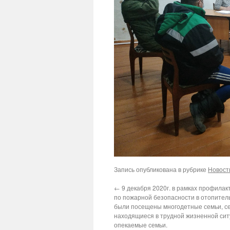
Запись опубликована в рубрике
Новост
←
9 декабря 2020г. в рамках профилак
по пожарной безопасности в отопител
были посещены многодетные семьи, с
находящиеся в трудной жизненной ситу
опекаемые семьи.