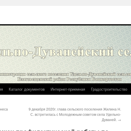
ия
Каталог документов
Интернет-приемная
Градостроительство
знеса
9 декабря 2020г. глава сельского поселения Жилина Н.
С. встретилась с Молодежным советом села Удельно-
Дуваней.
→