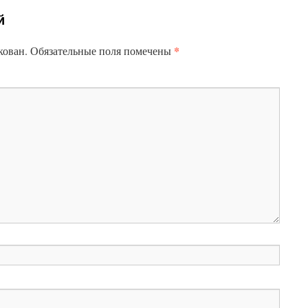
й
*
кован.
Обязательные поля помечены