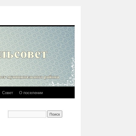
Совет
О поселении