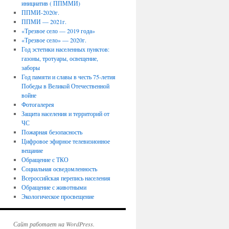
инициатив ( ППММИ)
ППМИ-2020г.
ППМИ — 2021г.
«Трезвое село — 2019 года»
«Трезвое село» — 2020г.
Год эстетики населенных пунктов:
газоны, тротуары, освещение,
заборы
Год памяти и славы в честь 75-летия
Победы в Великой Отечественной
войне
Фотогалерея
Защита населения и территорий от
ЧС
Пожарная безопасность
Цифровое эфирное телевизионное
вещание
Обращение с ТКО
Социальная осведомленность
Всероссийская перепись населения
Обращение с животными
Экологическое просвещение
Сайт работает на WordPress.