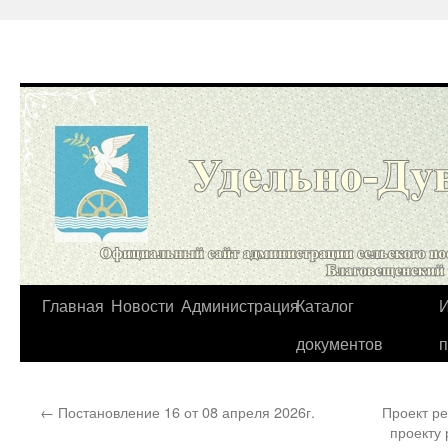
Перейти
Главная
Новости
Администрация
Каталог
И
к
документов
содержимому
←
Постановление 16 от 08 апреля 2026г.
Проект р
проекту