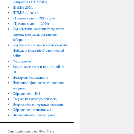
инициатив ( ППММИ)
ППМИ-2020г.
ППМИ — 2021г.
«Трезвое село — 2019 года»
«Трезвое село» — 2020г.
Год эстетики населенных пунктов:
газоны, тротуары, освещение,
заборы
Год памяти и славы в честь 75-летия
Победы в Великой Отечественной
войне
Фотогалерея
Защита населения и территорий от
ЧС
Пожарная безопасность
Цифровое эфирное телевизионное
вещание
Обращение с ТКО
Социальная осведомленность
Всероссийская перепись населения
Обращение с животными
Экологическое просвещение
Сайт работает на WordPress.