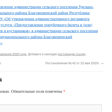
овление администрации сельского поселения Удельно-
пального района Благовещенский район Республики
29 «Об утверждении административного регламента
услуги «Предоставление порубочного билета и (или)
ев и кустарников» в администрации сельского поселения
т муниципального района Благовещенский
н»
овления 2020 года
. Добавьте в закладки
постоянную ссылку
.
г.
Постановление № 42 от 22 мая 2020г.
→
й
*
кован.
Обязательные поля помечены