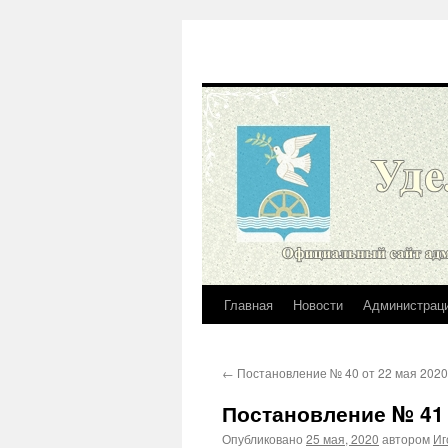
Главная
Новости
Администрац
Перейти
к
←
Постановление № 40 от 22 мая 2020
содержимому
Постановление № 41 о
Опубликовано
25 мая, 2020
автором
Иг