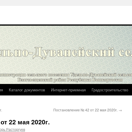
ия
Каталог документов
Интернет-приемная
Градостроительство
г.
Постановление № 42 от 22 мая 2020г.
→
т 22 мая 2020г.
орь Расторгуев