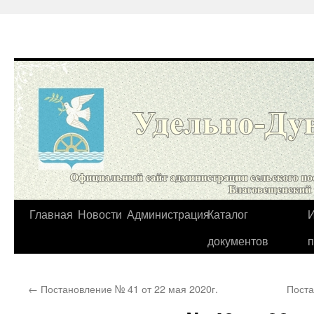
Перейти
Главная
Новости
Администрация
Каталог
И
к
документов
содержимому
←
Постановление № 41 от 22 мая 2020г.
Поста