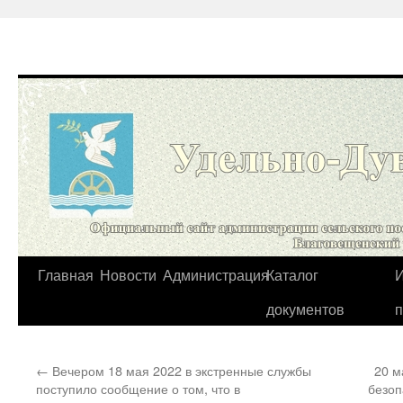
Перейти
Главная
Новости
Администрация
Каталог
И
к
документов
содержимому
←
Вечером 18 мая 2022 в экстренные службы
20 м
поступило сообщение о том, что в
безоп