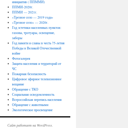
инициатив ( ППММИ)
ППМИ-2020г.
ППМИ — 2021г.
«Трезвое село — 2019 года»
«Трезвое село» — 2020г.
Год эстетики населенных пунктов:
газоны, тротуары, освещение,
заборы
Год памяти и славы в честь 75-летия
Победы в Великой Отечественной
войне
Фотогалерея
Защита населения и территорий от
ЧС
Пожарная безопасность
Цифровое эфирное телевизионное
вещание
Обращение с ТКО
Социальная осведомленность
Всероссийская перепись населения
Обращение с животными
Экологическое просвещение
Сайт работает на WordPress.