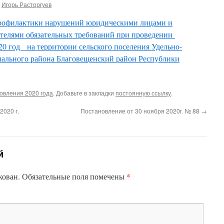
Игорь Расторгуев
рофилактики нарушений юридическими лицами и
елями обязательных требований при проведении
20 год на территории сельского поселения Удельно-
пального района Благовещенский район Республики
овления 2020 года
. Добавьте в закладки
постоянную ссылку
.
2020 г.
Постановление от 30 ноября 2020г. № 88
→
й
*
кован.
Обязательные поля помечены