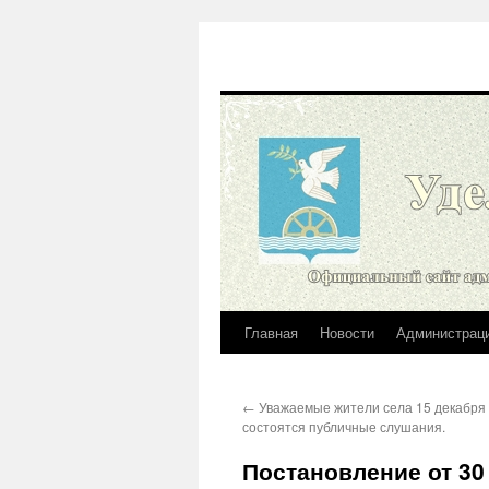
Главная
Новости
Администрац
Перейти
к
←
Уважаемые жители села 15 декабря 
содержимому
состоятся публичные слушания.
Постановление от 30