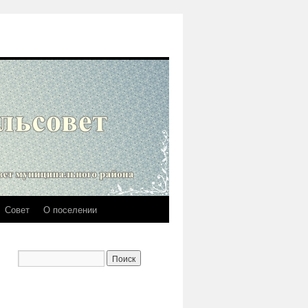
Совет
О поселении