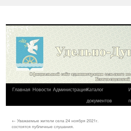
Перейти
Главная
Новости
Администрация
Каталог
И
к
документов
содержимому
←
Уважаемые жители села 24 ноября 2021г.
состоятся публичные слушания.