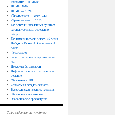
инициатив ( ППММИ)
ППМИ-2020г.
ППМИ — 2021г.
«Трезвое село — 2019 года»
«Трезвое село» — 2020г.
Год эстетики населенных пунктов:
газоны, тротуары, освещение,
заборы
Год памяти и славы в честь 75-летия
Победы в Великой Отечественной
войне
Фотогалерея
Защита населения и территорий от
ЧС
Пожарная безопасность
Цифровое эфирное телевизионное
вещание
Обращение с ТКО
Социальная осведомленность
Всероссийская перепись населения
Обращение с животными
Экологическое просвещение
Сайт работает на WordPress.