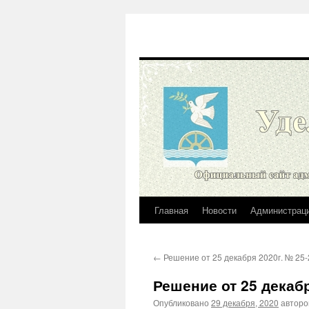
Главная
Новости
Администрац
Перейти
к
←
Решение от 25 декабря 2020г. № 25-
содержимому
Решение от 25 декабр
Опубликовано
29 декабря, 2020
автор