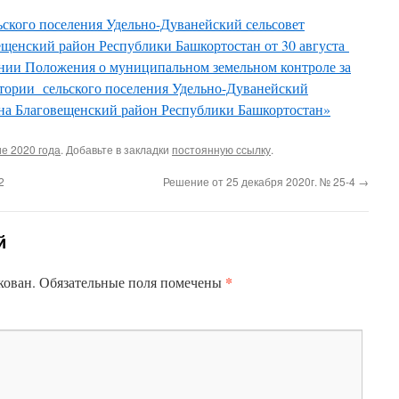
ьского поселения Удельно-Дуванейский сельсовет
щенский район Республики Башкортостан от 30 августа
ении Положения о муниципальном земельном контроле за
итории сельского поселения Удельно-Дуванейский
на Благовещенский район Республики Башкортостан»
е 2020 года
. Добавьте в закладки
постоянную ссылку
.
2
Решение от 25 декабря 2020г. № 25-4
→
й
*
кован.
Обязательные поля помечены