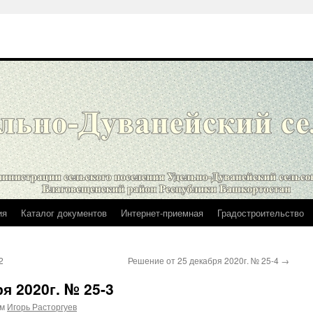
ия
Каталог документов
Интернет-приемная
Градостроительство
2
Решение от 25 декабря 2020г. № 25-4
→
я 2020г. № 25-3
ом
Игорь Расторгуев