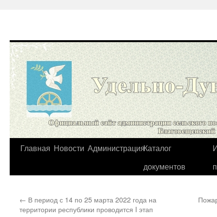
Перейти
Главная
Новости
Администрация
Каталог
И
к
документов
содержимому
←
В период с 14 по 25 марта 2022 года на
Пожар
территории республики проводится I этап