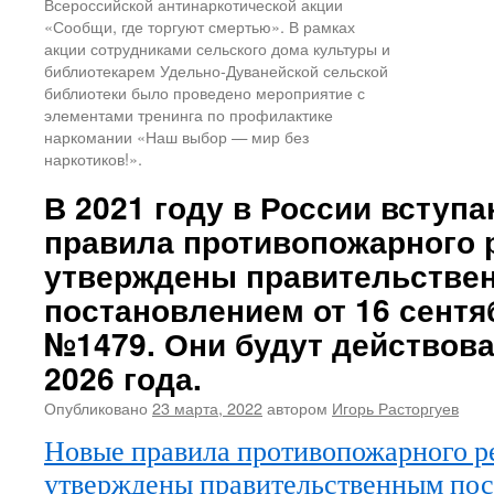
Всероссийской антинаркотической акции
«Сообщи, где торгуют смертью». В рамках
акции сотрудниками сельского дома культуры и
библиотекарем Удельно-Дуванейской сельской
библиотеки было проведено мероприятие с
элементами тренинга по профилактике
наркомании «Наш выбор — мир без
наркотиков!».
В 2021 году в России вступ
правила противопожарного 
утверждены правительстве
постановлением от 16 сентя
№1479. Они будут действова
2026 года.
Опубликовано
23 марта, 2022
автором
Игорь Расторгуев
Новые правила противопожарного р
утверждены правительственным пос