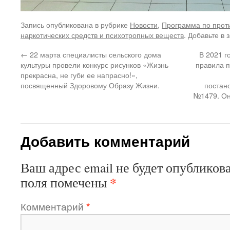
Запись опубликована в рубрике
Новости
,
Программа по прот
наркотических средств и психотропных веществ
. Добавьте в 
←
22 марта специалисты сельского дома
В 2021 г
культуры провели конкурс рисунков «Жизнь
правила 
прекрасна, не губи ее напрасно!»,
посвященный Здоровому Образу Жизни.
постан
№1479. Он
Добавить комментарий
Ваш адрес email не будет опубликова
*
поля помечены
Комментарий
*