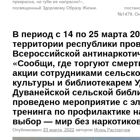
прекрасна, не губи ее напрасно!»,
посвященный Здоровому Образу Жизни.
постан
№1479. Он
В период с 14 по 25 марта 20
территории республики пров
Всероссийской антинаркоти
«Сообщи, где торгуют смерт
акции сотрудниками сельск
культуры и библиотекарем 
Дуванейской сельской библ
проведено мероприятие с э
тренинга по профилактике 
выбор — мир без наркотиков
Опубликовано
23 марта, 2022
автором
Игорь Расторгуев