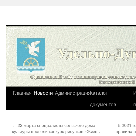
Перейти
Главная
Новости
Администрация
Каталог
И
к
документов
содержимому
←
22 марта специалисты сельского дома
В 2021 г
культуры провели конкурс рисунков «Жизнь
правила 