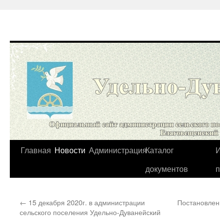
Перейти
Главная
Новости
Администрация
Каталог
И
к
документов
содержимому
←
15 декабря 2020г. в администрации
Постановлен
сельского поселения Удельно-Дуванейский