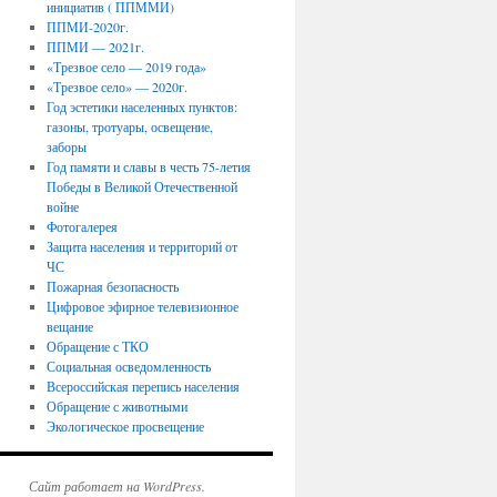
инициатив ( ППММИ)
ППМИ-2020г.
ППМИ — 2021г.
«Трезвое село — 2019 года»
«Трезвое село» — 2020г.
Год эстетики населенных пунктов:
газоны, тротуары, освещение,
заборы
Год памяти и славы в честь 75-летия
Победы в Великой Отечественной
войне
Фотогалерея
Защита населения и территорий от
ЧС
Пожарная безопасность
Цифровое эфирное телевизионное
вещание
Обращение с ТКО
Социальная осведомленность
Всероссийская перепись населения
Обращение с животными
Экологическое просвещение
Сайт работает на WordPress.