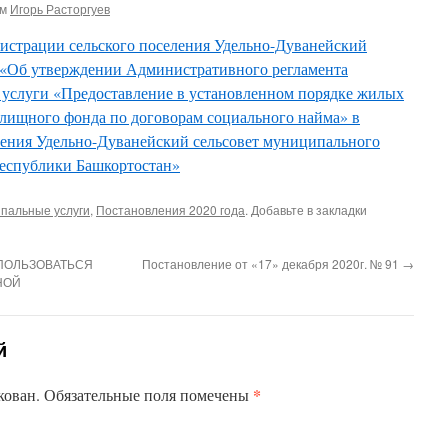
ом
Игорь Расторгуев
истрации сельского поселения Удельно-Дуванейский
14 «Об утверждении Административного регламента
услуги «Предоставление в установленном порядке жилых
ищного фонда по договорам социального найма» в
ения Удельно-Дуванейский сельсовет муниципального
Республики Башкортостан»
пальные услуги
,
Постановления 2020 года
. Добавьте в закладки
ПОЛЬЗОВАТЬСЯ
Постановление от «17» декабря 2020г. № 91
→
НОЙ
й
*
кован.
Обязательные поля помечены